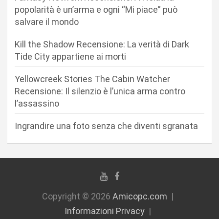
a
popolarità è un’arma e ogni “Mi piace” può
r
salvare il mondo
t
Kill the Shadow Recensione: La verità di Dark
i
Tide City appartiene ai morti
c
Yellowcreek Stories The Cabin Watcher
o
Recensione: Il silenzio è l’unica arma contro
l
l’assassino
i
Ingrandire una foto senza che diventi sgranata
Copyright © 2026
Amicopc.com
Informazioni Privacy