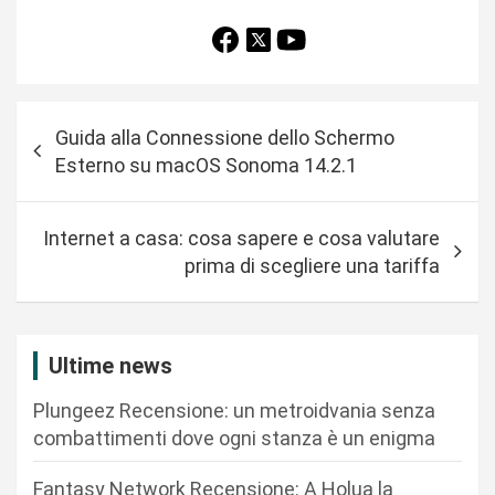
N
Guida alla Connessione dello Schermo
a
Esterno su macOS Sonoma 14.2.1
v
i
Internet a casa: cosa sapere e cosa valutare
g
prima di scegliere una tariffa
a
z
i
Ultime news
o
Plungeez Recensione: un metroidvania senza
n
combattimenti dove ogni stanza è un enigma
e
Fantasy Network Recensione: A Holua la