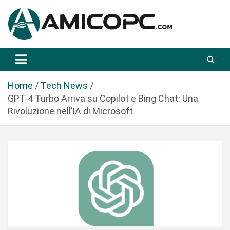
S
a
l
t
Novità Tecnologiche: Guide e News
Amicopc.com
a
a
l
Home
Tech News
c
GPT-4 Turbo Arriva su Copilot e Bing Chat: Una
o
Rivoluzione nell’IA di Microsoft
n
t
e
n
u
t
o