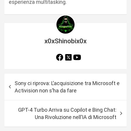
esperienza multitasking.
x0xShinobix0x
N
Sony ci riprova: L’acquisizione tra Microsoft e
a
Activision non s’ha da fare
v
i
GPT-4 Turbo Arriva su Copilot e Bing Chat:
g
Una Rivoluzione nell’IA di Microsoft
a