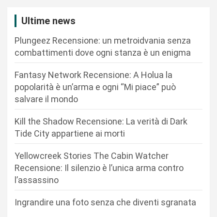
z
i
Ultime news
o
Plungeez Recensione: un metroidvania senza
n
combattimenti dove ogni stanza è un enigma
e
Fantasy Network Recensione: A Holua la
a
popolarità è un’arma e ogni “Mi piace” può
r
salvare il mondo
t
Kill the Shadow Recensione: La verità di Dark
i
Tide City appartiene ai morti
c
Yellowcreek Stories The Cabin Watcher
o
Recensione: Il silenzio è l’unica arma contro
l
l’assassino
i
Ingrandire una foto senza che diventi sgranata