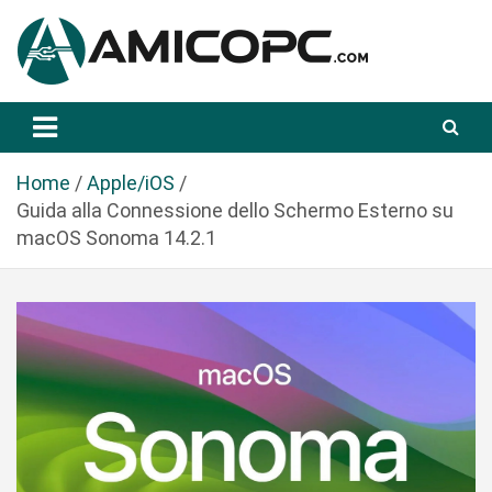
S
a
l
t
Novità Tecnologiche: Guide e News
Amicopc.com
a
a
l
Home
Apple/iOS
c
Guida alla Connessione dello Schermo Esterno su
o
macOS Sonoma 14.2.1
n
t
e
n
u
t
o