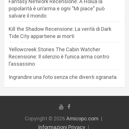
n
Fantasy Network Recensione: A Holua la
popolarità è un’arma e ogni “Mi piace” può
e
salvare il mondo
a
r
Kill the Shadow Recensione: La verità di Dark
Tide City appartiene ai morti
t
i
Yellowcreek Stories The Cabin Watcher
c
Recensione: Il silenzio è l’unica arma contro
l’assassino
o
l
Ingrandire una foto senza che diventi sgranata
i
Copyright © 2026
Amicopc.com
Informazioni Privacy