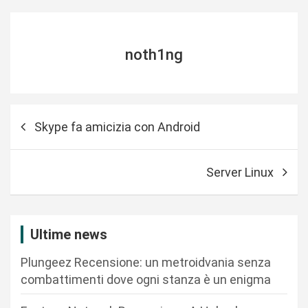
noth1ng
N
Skype fa amicizia con Android
a
v
Server Linux
i
g
a
Ultime news
z
Plungeez Recensione: un metroidvania senza
i
combattimenti dove ogni stanza è un enigma
o