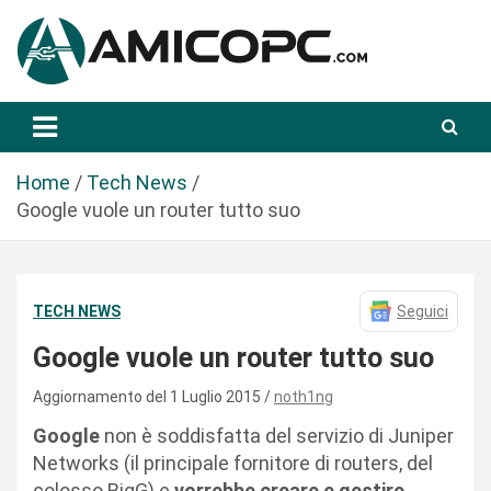
S
a
l
t
Novità Tecnologiche: Guide e News
Amicopc.com
a
a
l
Home
Tech News
c
Google vuole un router tutto suo
o
n
t
TECH NEWS
Seguici
e
n
Google vuole un router tutto suo
u
t
Aggiornamento del 1 Luglio 2015
noth1ng
o
Google
non è soddisfatta del servizio di Juniper
Networks (il principale fornitore di routers, del
colosso BigG) e
vorrebbe creare e gestire