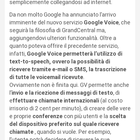
semplicemente collegandosi ad internet.
Da non molto Google ha annunciato l’arrivo
imminente del nuovo servizio
Google Voice
, che
seguirà la filosofia di GrandCentral ma,
aggiungendovi ulteriori funzionalità. Oltre a
quanto poteva offrire il precedente servizio,
infatti,
Google Voice permetterà l’utilizzo di
text-to-speech, ovvero la possibilità di
ricevere tramite e-mail o SMS, la trascrizione
di tutte le voicemail ricevute
.
Ovviamente non è finita qui. GV permette anche
l’
invio e la ricezione di messaggi di testo
, di
e
ffettuare chiamate internazionali
(al costo
irrisorio di 2 cent per minuto), di creare delle vere
e proprie
conferenze
con più utenti e la
scelta
del dispositivo preferito sul quale ricevere
chiamate
, quando si vuole. Per esempio,
l’utente potrà decidere di ricevere le sue