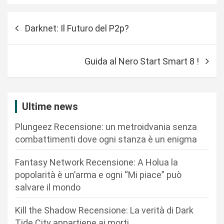
N
Darknet: Il Futuro del P2p?
a
v
Guida al Nero Start Smart 8 !
i
g
a
Ultime news
z
Plungeez Recensione: un metroidvania senza
i
combattimenti dove ogni stanza è un enigma
o
n
Fantasy Network Recensione: A Holua la
popolarità è un’arma e ogni “Mi piace” può
e
salvare il mondo
a
r
Kill the Shadow Recensione: La verità di Dark
Tide City appartiene ai morti