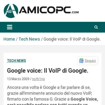
S
a
l
t
Novità Tecnologiche: Guide e News
Amicopc.com
a
a
l
Home
Tech News
Google voice: Il VoIP di Google.
c
o
n
TECH NEWS
Seguici
t
e
Google voice: Il VoIP di Google.
n
u
13 Marzo 2009
noth1ng
t
Ancora una volta è Google a far parlare di se,
o
grazie all’imminente annuncio del nuovo VoIP,
firmato con la famosa G. Grazie a
Google Voice,
sarà possibile parlare con tutti avendo un