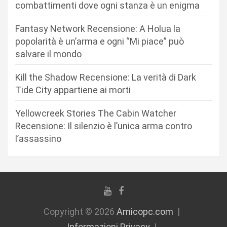
combattimenti dove ogni stanza è un enigma
a
r
Fantasy Network Recensione: A Holua la
popolarità è un’arma e ogni “Mi piace” può
t
salvare il mondo
i
c
Kill the Shadow Recensione: La verità di Dark
Tide City appartiene ai morti
o
l
Yellowcreek Stories The Cabin Watcher
i
Recensione: Il silenzio è l’unica arma contro
l’assassino
Copyright © 2026
Amicopc.com
Informazioni Privacy