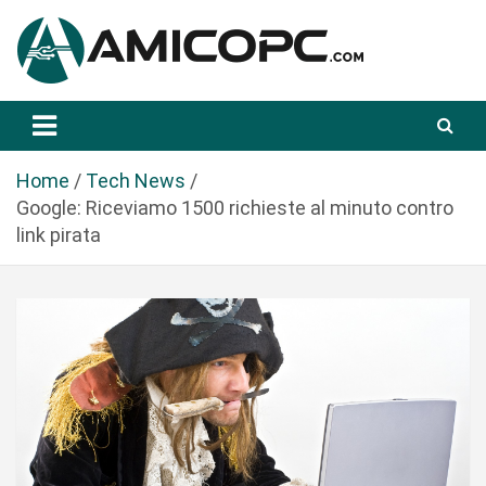
S
a
l
t
Novità Tecnologiche: Guide e News
Amicopc.com
a
a
l
Home
Tech News
c
Google: Riceviamo 1500 richieste al minuto contro
o
link pirata
n
t
e
n
u
t
o