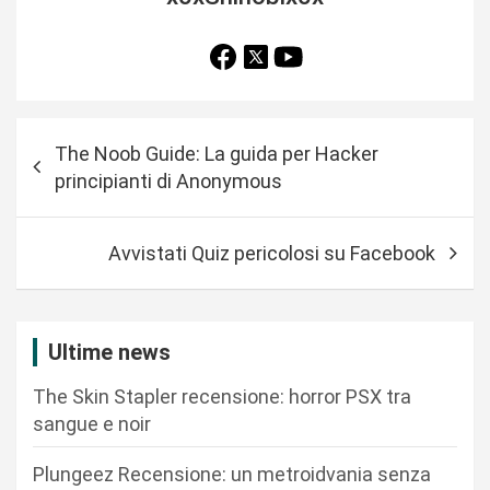
N
The Noob Guide: La guida per Hacker
a
principianti di Anonymous
v
i
Avvistati Quiz pericolosi su Facebook
g
a
z
Ultime news
i
The Skin Stapler recensione: horror PSX tra
o
sangue e noir
n
Plungeez Recensione: un metroidvania senza
e