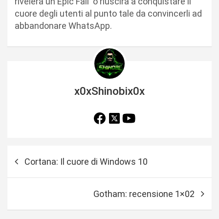
rivelerà un Epic Fail o riuscirà a conquistare il
cuore degli utenti al punto tale da convincerli ad
abbandonare WhatsApp.
x0xShinobix0x
N
Cortana: Il cuore di Windows 10
a
v
Gotham: recensione 1×02
i
g