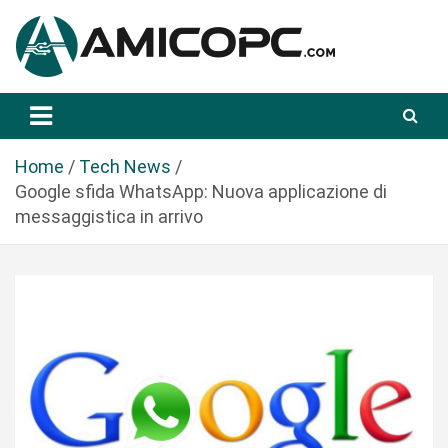
S
a
l
t
Novità Tecnologiche: Guide e News
Amicopc.com
a
a
l
Home
Tech News
c
Google sfida WhatsApp: Nuova applicazione di
o
messaggistica in arrivo
n
t
e
n
u
t
o