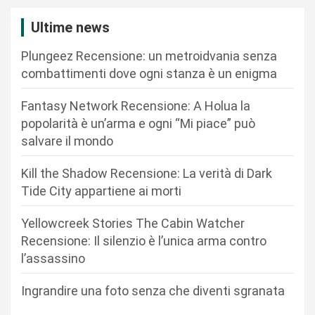
a
Ultime news
z
Plungeez Recensione: un metroidvania senza
i
combattimenti dove ogni stanza è un enigma
o
n
Fantasy Network Recensione: A Holua la
popolarità è un’arma e ogni “Mi piace” può
e
salvare il mondo
a
r
Kill the Shadow Recensione: La verità di Dark
Tide City appartiene ai morti
t
i
Yellowcreek Stories The Cabin Watcher
c
Recensione: Il silenzio è l’unica arma contro
l’assassino
o
l
Ingrandire una foto senza che diventi sgranata
i