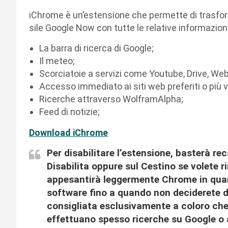
iChrome è un’estensione che permette di trasform
sile Google Now con tutte le relative informazioni
La barra di ricerca di Google;
Il meteo;
Scorciatoie a servizi come Youtube, Drive, Web
Accesso immediato ai siti web preferiti o più vi
Ricerche attraverso WolframAlpha;
Feed di notizie;
Download iChrome
Per disabilitare l’estensione, basterà re
Disabilita oppure sul Cestino se volete ri
appesantirà leggermente Chrome in quan
software fino a quando non deciderete di
consigliata esclusivamente a coloro che 
effettuano spesso ricerche su Google o a