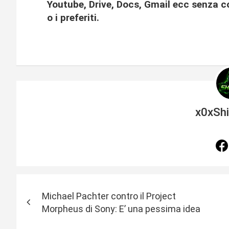
Youtube, Drive, Docs, Gmail ecc senza con
o i preferiti.
x0xSh
N
Michael Pachter contro il Project
a
Morpheus di Sony: E’ una pessima idea
v