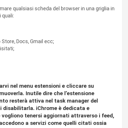
are qualsiasi scheda del browser in una griglia in
 quali:
 Store, Docs, Gmail ecc;
sitati;
carvi nel menu estensioni e cliccare su
muoverla. Inutile dire che l’estensione
to resterà attiva nel task manager del
 disabilitarla. iChrome è dedicata e
vogliono tenersi aggiornati attraverso i feed,
ccedono a servizi come quelli citati ossia