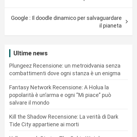
v
i
Google : Il doodle dinamico per salvaguardare
g
il pianeta
a
z
i
Ultime news
o
Plungeez Recensione: un metroidvania senza
n
combattimenti dove ogni stanza è un enigma
e
Fantasy Network Recensione: A Holua la
a
popolarità è un’arma e ogni “Mi piace” può
r
salvare il mondo
t
Kill the Shadow Recensione: La verità di Dark
i
Tide City appartiene ai morti
c