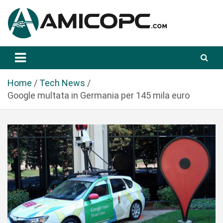
S
a
l
t
Novità Tecnologiche: Guide e News
Amicopc.com
a
a
l
Home
Tech News
c
Google multata in Germania per 145 mila euro
o
n
t
e
n
u
t
o