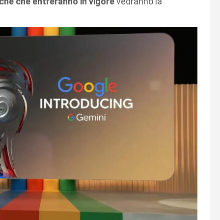
che che entreranno in vigore
vedranno la