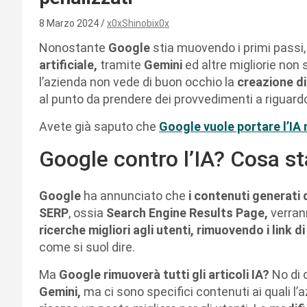
8 Marzo 2024
x0xShinobix0x
Nonostante
Google
stia muovendo i primi passi,
artificiale,
tramite
Gemini
ed altre migliorie non
l’azienda non vede di buon occhio la
creazione di 
al punto da prendere dei provvedimenti a riguardo
Avete già saputo che
Google vuole portare l’IA 
Google contro l’IA? Cosa s
Google
ha annunciato che
i contenuti generati d
SERP
, ossia
Search Engine Results Page,
verran
ricerche migliori agli utenti, rimuovendo i link di
come si suol dire.
Ma
Google rimuoverà tutti gli articoli IA?
No di 
Gemini,
ma ci sono specifici contenuti ai quali l