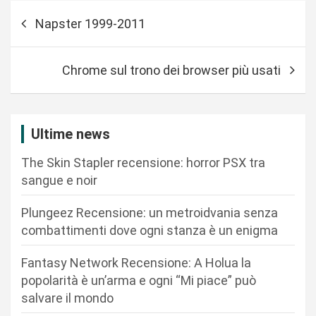
N
Napster 1999-2011
a
v
Chrome sul trono dei browser più usati
i
g
a
Ultime news
z
The Skin Stapler recensione: horror PSX tra
i
sangue e noir
o
n
Plungeez Recensione: un metroidvania senza
combattimenti dove ogni stanza è un enigma
e
a
Fantasy Network Recensione: A Holua la
r
popolarità è un’arma e ogni “Mi piace” può
salvare il mondo
t