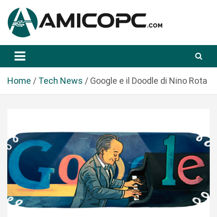
S
a
l
t
Novità Tecnologiche: Guide e News
Amicopc.com
a
a
l
Home
Tech News
Google e il Doodle di Nino Rota
c
o
n
t
e
n
u
t
o