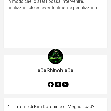
in modo che lo staff possa intervenire,
analizzandolo ed eventualmente penalizzarlo.
x0xShinobix0x
N
Il ritorno di Kim Dotcom e di Megaupload?
a