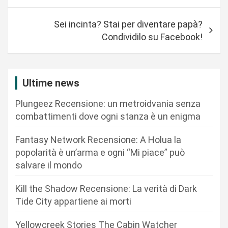
v
Sei incinta? Stai per diventare papà?
i
Condividilo su Facebook!
g
a
z
Ultime news
i
Plungeez Recensione: un metroidvania senza
o
combattimenti dove ogni stanza è un enigma
n
Fantasy Network Recensione: A Holua la
e
popolarità è un’arma e ogni “Mi piace” può
a
salvare il mondo
r
Kill the Shadow Recensione: La verità di Dark
t
Tide City appartiene ai morti
i
c
Yellowcreek Stories The Cabin Watcher