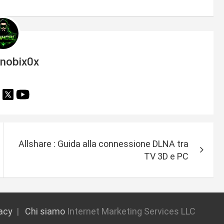
inobix0x
Allshare : Guida alla connessione DLNA tra
TV 3D e PC
vacy
Chi siamo
Internet Marketing Services LLC