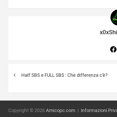
x0xSh
N
Half SBS e FULL SBS : Che differenza c’è?
a
v
i
g
Copyright © 2026
Amicopc.com
Informazioni Pri