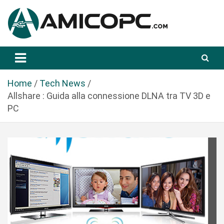
S
a
l
t
Novità Tecnologiche: Guide e News
Amicopc.com
a
a
l
Home
Tech News
c
Allshare : Guida alla connessione DLNA tra TV 3D e
o
PC
n
t
e
n
u
t
o