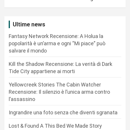
g
a
z
Ultime news
i
Fantasy Network Recensione: A Holua la
o
popolarità è un’arma e ogni “Mi piace” può
n
salvare il mondo
e
Kill the Shadow Recensione: La verità di Dark
a
Tide City appartiene ai morti
r
Yellowcreek Stories The Cabin Watcher
t
Recensione: Il silenzio è l’unica arma contro
i
l’assassino
c
Ingrandire una foto senza che diventi sgranata
o
l
Lost & Found A This Bed We Made Story