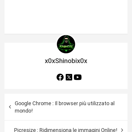
x0xShinobix0x
N
Google Chrome : Il browser più utilizzato al
a
mondo!
v
i
Picresize : Ridimensiona le immagini Online!