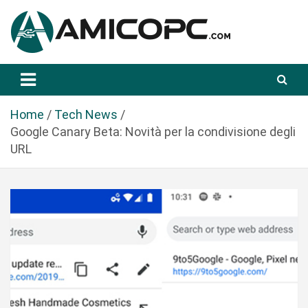
S
a
l
t
Novità Tecnologiche: Guide e News
Amicopc.com
a
a
l
Home
Tech News
c
Google Canary Beta: Novità per la condivisione degli
o
URL
n
t
e
n
u
t
o