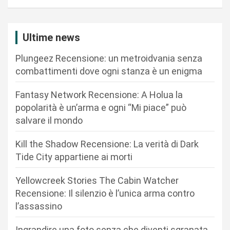
a
z
i
Ultime news
o
Plungeez Recensione: un metroidvania senza
n
combattimenti dove ogni stanza è un enigma
e
Fantasy Network Recensione: A Holua la
a
popolarità è un’arma e ogni “Mi piace” può
r
salvare il mondo
t
Kill the Shadow Recensione: La verità di Dark
i
Tide City appartiene ai morti
c
Yellowcreek Stories The Cabin Watcher
o
Recensione: Il silenzio è l’unica arma contro
l
l’assassino
i
Ingrandire una foto senza che diventi sgranata