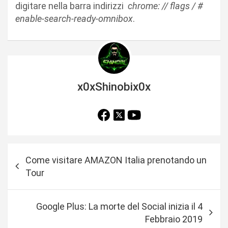
digitare nella barra indirizzi
chrome: // flags / #
enable-search-ready-omnibox
.
x0xShinobix0x
N
Come visitare AMAZON Italia prenotando un
a
Tour
v
i
Google Plus: La morte del Social inizia il 4
g
Febbraio 2019