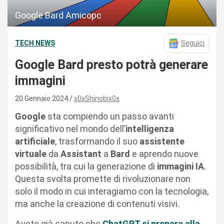
Google Bard Amicopc
TECH NEWS
Seguici
Google Bard presto potrà generare
immagini
20 Gennaio 2024
x0xShinobix0x
Google
sta compiendo un passo avanti
significativo nel mondo dell’
intelligenza
artificiale
, trasformando il suo
assistente
virtuale
da
Assistant
a
Bard
e aprendo nuove
possibilità, tra cui la generazione di
immagini IA
.
Questa svolta promette di rivoluzionare non
solo il modo in cui interagiamo con la tecnologia,
ma anche la creazione di contenuti visivi.
Avete già saputo che
ChatGPT si prepara alla