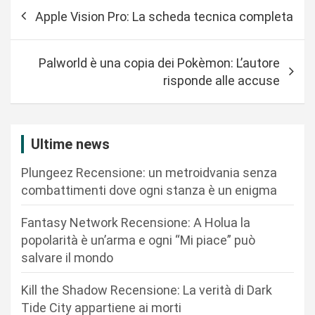
N
Apple Vision Pro: La scheda tecnica completa
a
v
Palworld è una copia dei Pokèmon: L’autore
i
risponde alle accuse
g
a
z
Ultime news
i
Plungeez Recensione: un metroidvania senza
o
combattimenti dove ogni stanza è un enigma
n
Fantasy Network Recensione: A Holua la
e
popolarità è un’arma e ogni “Mi piace” può
a
salvare il mondo
r
Kill the Shadow Recensione: La verità di Dark
t
Tide City appartiene ai morti