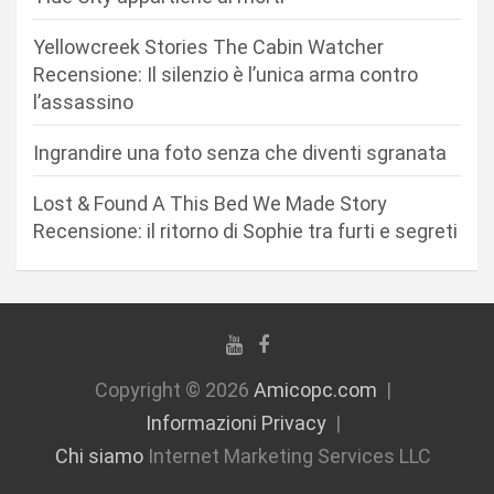
t
Yellowcreek Stories The Cabin Watcher
i
Recensione: Il silenzio è l’unica arma contro
c
l’assassino
o
Ingrandire una foto senza che diventi sgranata
l
i
Lost & Found A This Bed We Made Story
Recensione: il ritorno di Sophie tra furti e segreti
Copyright © 2026
Amicopc.com
Informazioni Privacy
Chi siamo
Internet Marketing Services LLC