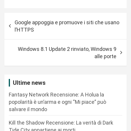
N
Google appoggia e promuove i siti che usano
a
l’HTTPS
v
i
Windows 8.1 Update 2 rinviato, Windows 9
g
alle porte
a
z
i
Ultime news
o
Fantasy Network Recensione: A Holua la
n
popolarità è un’arma e ogni “Mi piace” può
salvare il mondo
e
a
Kill the Shadow Recensione: La verità di Dark
r
Tide City appartiene ai morti