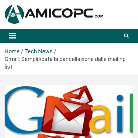
S
a
l
t
Novità Tecnologiche: Guide e News
Amicopc.com
a
a
l
Home
Tech News
c
Gmail: Semplificata la cancellazione dalle mailing
o
list
n
t
e
n
u
t
o