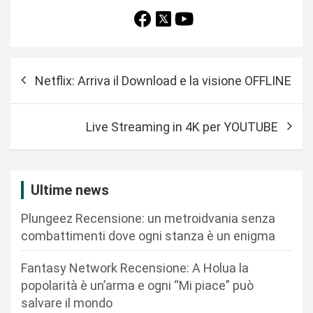
N
Netflix: Arriva il Download e la visione OFFLINE
a
v
Live Streaming in 4K per YOUTUBE
i
g
a
Ultime news
z
Plungeez Recensione: un metroidvania senza
i
combattimenti dove ogni stanza è un enigma
o
n
Fantasy Network Recensione: A Holua la
popolarità è un’arma e ogni “Mi piace” può
e
salvare il mondo