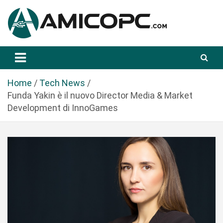
S
a
l
t
Novità Tecnologiche: Guide e News
Amicopc.com
a
a
l
Home
Tech News
c
Funda Yakin è il nuovo Director Media & Market
o
Development di InnoGames
n
t
e
n
u
t
o