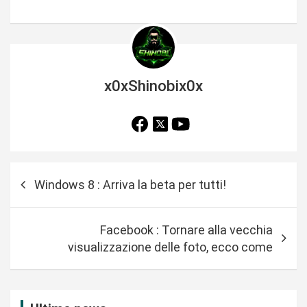
x0xShinobix0x
N
Windows 8 : Arriva la beta per tutti!
a
v
Facebook : Tornare alla vecchia
i
visualizzazione delle foto, ecco come
g
a
z