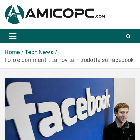
S
a
l
t
Novità Tecnologiche: Guide e News
Amicopc.com
a
a
l
Home
Tech News
c
Foto e commenti : La novità introdotta su Facebook
o
n
t
e
n
u
t
o