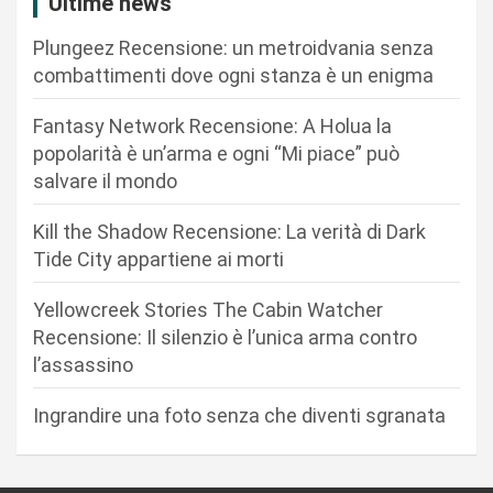
Ultime news
i
Plungeez Recensione: un metroidvania senza
o
combattimenti dove ogni stanza è un enigma
n
Fantasy Network Recensione: A Holua la
e
popolarità è un’arma e ogni “Mi piace” può
a
salvare il mondo
r
Kill the Shadow Recensione: La verità di Dark
t
Tide City appartiene ai morti
i
c
Yellowcreek Stories The Cabin Watcher
Recensione: Il silenzio è l’unica arma contro
o
l’assassino
l
i
Ingrandire una foto senza che diventi sgranata