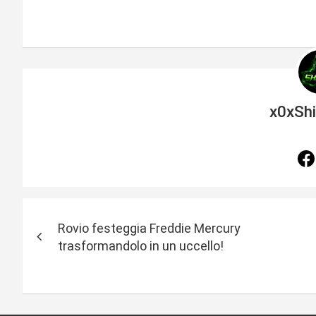
x0xSh
N
Rovio festeggia Freddie Mercury
a
trasformandolo in un uccello!
v
i