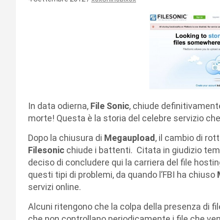
In data odierna,
File Sonic
, chiude definitivamente
morte! Questa è la storia del celebre servizio che
Dopo la chiusura di
Megaupload
, il cambio di rot
Filesonic
chiude i battenti. Citata in giudizio te
deciso di concludere qui la carriera del file host
questi tipi di problemi, da quando l’FBI ha chiuso
servizi online.
Alcuni ritengono che la colpa della presenza di file
che non controllano periodicamente i file che ven