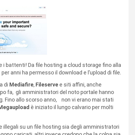
 i battenti! Da file hosting a cloud storage fino alla
 per anni ha permesso il download e l’upload di file.
ta di
Mediafire
,
Fileserve
e siti affini, anche
mpo fa, gli amministratori del noto portale hanno
ing. Fino allo scorso anno, non vi erano mai stati
Megaupload
è iniziato il lungo calvario per molti
 illegali su un file hosting sia degli amministratori
gono caricati, altri invece credono che la colpa sia