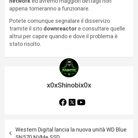
network
ed avremo maggiori dettagli non
appena torneranno a funzionare.
Potete comunque segnalare il disservizo
tramite il sito
downreactor
e consultare quelle
altrui per capire quando e dove il problema è
stato risolto.
x0xShinobix0x
N
Western Digital lancia la nuova unità WD Blue
a
SN570 NVMe SSD