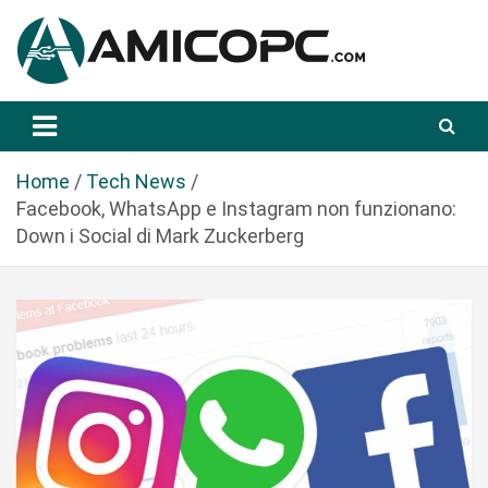
S
a
l
t
Novità Tecnologiche: Guide e News
Amicopc.com
a
a
l
Home
Tech News
c
Facebook, WhatsApp e Instagram non funzionano:
o
Down i Social di Mark Zuckerberg
n
t
e
n
u
t
o