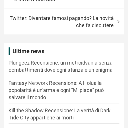
v
i
Twitter: Diventare famosi pagando? La novità
g
che fa discutere
a
z
i
Ultime news
o
Plungeez Recensione: un metroidvania senza
n
combattimenti dove ogni stanza è un enigma
e
Fantasy Network Recensione: A Holua la
a
popolarità è un’arma e ogni “Mi piace” può
r
salvare il mondo
t
Kill the Shadow Recensione: La verità di Dark
i
Tide City appartiene ai morti
c