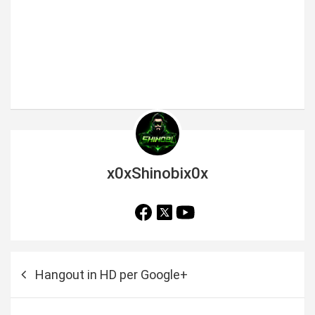
x0xShinobix0x
N
Hangout in HD per Google+
a
v