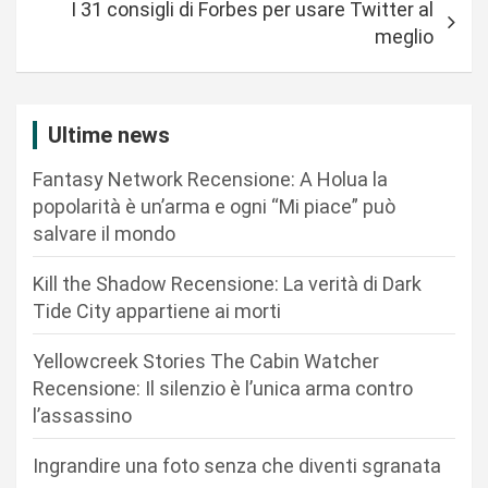
I 31 consigli di Forbes per usare Twitter al
i
meglio
g
a
z
Ultime news
i
Fantasy Network Recensione: A Holua la
o
popolarità è un’arma e ogni “Mi piace” può
n
salvare il mondo
e
Kill the Shadow Recensione: La verità di Dark
a
Tide City appartiene ai morti
r
Yellowcreek Stories The Cabin Watcher
t
Recensione: Il silenzio è l’unica arma contro
i
l’assassino
c
Ingrandire una foto senza che diventi sgranata
o