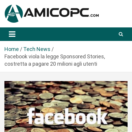
S
a
l
t
Novità Tecnologiche: Guide e News
Amicopc.com
a
a
l
Home
Tech News
c
Facebook viola la legge Sponsored Stories,
o
costretta a pagare 20 milioni agli utenti
n
t
e
n
u
t
o