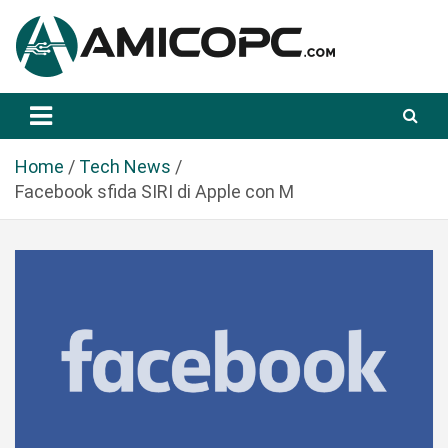
S
a
l
t
Novità Tecnologiche: Guide e News
Amicopc.com
a
a
l
Home
Tech News
c
Facebook sfida SIRI di Apple con M
o
n
t
e
n
u
t
o