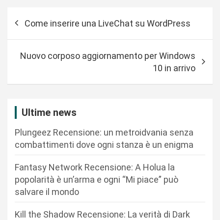
N
Come inserire una LiveChat su WordPress
a
v
Nuovo corposo aggiornamento per Windows
i
10 in arrivo
g
a
z
Ultime news
i
Plungeez Recensione: un metroidvania senza
o
combattimenti dove ogni stanza è un enigma
n
Fantasy Network Recensione: A Holua la
e
popolarità è un’arma e ogni “Mi piace” può
a
salvare il mondo
r
Kill the Shadow Recensione: La verità di Dark
t