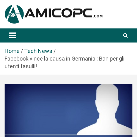
S
a
l
t
Novità Tecnologiche: Guide e News
Amicopc.com
a
a
l
Home
Tech News
c
Facebook vince la causa in Germania : Ban per gli
o
utenti fasulli!
n
t
e
n
u
t
o