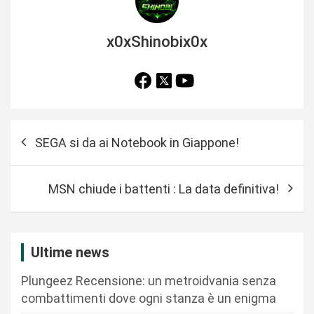
x0xShinobix0x
N
SEGA si da ai Notebook in Giappone!
a
v
MSN chiude i battenti : La data definitiva!
i
g
a
Ultime news
z
Plungeez Recensione: un metroidvania senza
i
combattimenti dove ogni stanza è un enigma
o