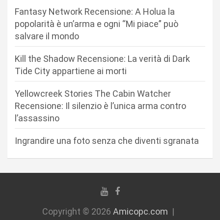
n
Fantasy Network Recensione: A Holua la
popolarità è un’arma e ogni “Mi piace” può
e
salvare il mondo
a
r
Kill the Shadow Recensione: La verità di Dark
Tide City appartiene ai morti
t
i
Yellowcreek Stories The Cabin Watcher
c
Recensione: Il silenzio è l’unica arma contro
l’assassino
o
l
Ingrandire una foto senza che diventi sgranata
i
Copyright © 2026
Amicopc.com