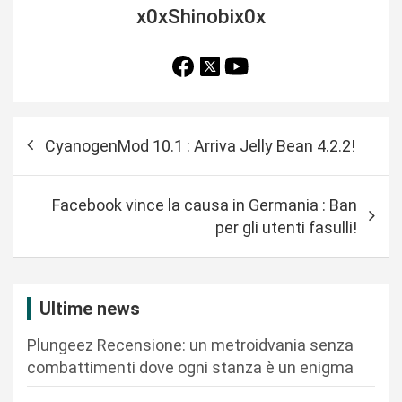
x0xShinobix0x
N
CyanogenMod 10.1 : Arriva Jelly Bean 4.2.2!
a
v
Facebook vince la causa in Germania : Ban
i
per gli utenti fasulli!
g
a
z
Ultime news
i
Plungeez Recensione: un metroidvania senza
o
combattimenti dove ogni stanza è un enigma
n