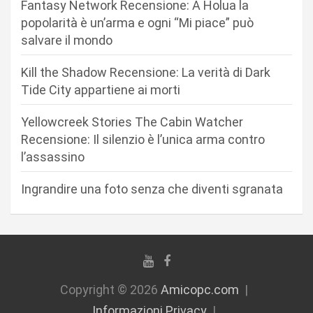
Fantasy Network Recensione: A Holua la
e
popolarità è un’arma e ogni “Mi piace” può
a
salvare il mondo
r
Kill the Shadow Recensione: La verità di Dark
t
Tide City appartiene ai morti
i
c
Yellowcreek Stories The Cabin Watcher
Recensione: Il silenzio è l’unica arma contro
o
l’assassino
l
i
Ingrandire una foto senza che diventi sgranata
Copyright © 2026
Amicopc.com
Informazioni Privacy