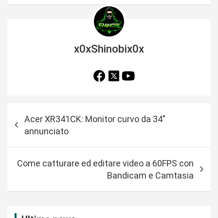
x0xShinobix0x
N
Acer XR341CK: Monitor curvo da 34″
a
annunciato
v
i
Come catturare ed editare video a 60FPS con
g
Bandicam e Camtasia
a
z