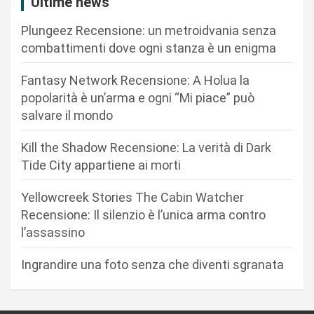
i
Ultime news
o
Plungeez Recensione: un metroidvania senza
n
combattimenti dove ogni stanza è un enigma
e
Fantasy Network Recensione: A Holua la
a
popolarità è un’arma e ogni “Mi piace” può
r
salvare il mondo
t
Kill the Shadow Recensione: La verità di Dark
i
Tide City appartiene ai morti
c
Yellowcreek Stories The Cabin Watcher
o
Recensione: Il silenzio è l’unica arma contro
l
l’assassino
i
Ingrandire una foto senza che diventi sgranata