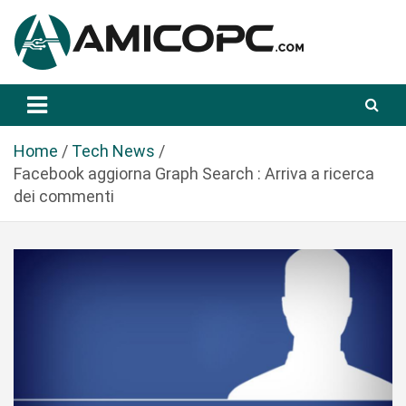
S
a
l
t
Novità Tecnologiche: Guide e News
Amicopc.com
a
a
l
Home
Tech News
c
Facebook aggiorna Graph Search : Arriva a ricerca
o
dei commenti
n
t
e
n
u
t
o