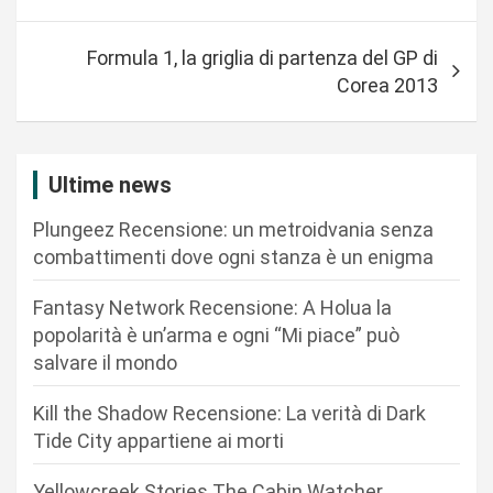
v
i
Formula 1, la griglia di partenza del GP di
g
Corea 2013
a
z
i
Ultime news
o
Plungeez Recensione: un metroidvania senza
n
combattimenti dove ogni stanza è un enigma
e
Fantasy Network Recensione: A Holua la
a
popolarità è un’arma e ogni “Mi piace” può
r
salvare il mondo
t
Kill the Shadow Recensione: La verità di Dark
i
Tide City appartiene ai morti
c
Yellowcreek Stories The Cabin Watcher