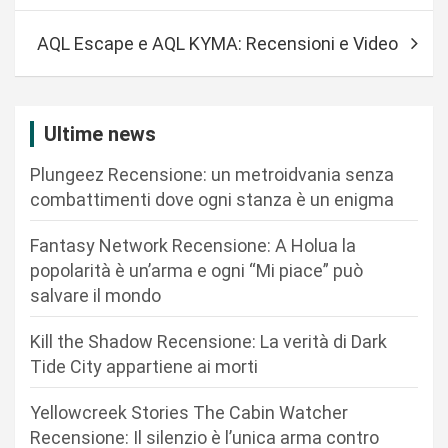
i
AQL Escape e AQL KYMA: Recensioni e Video
g
a
z
Ultime news
i
Plungeez Recensione: un metroidvania senza
o
combattimenti dove ogni stanza è un enigma
n
Fantasy Network Recensione: A Holua la
e
popolarità è un’arma e ogni “Mi piace” può
a
salvare il mondo
r
Kill the Shadow Recensione: La verità di Dark
t
Tide City appartiene ai morti
i
c
Yellowcreek Stories The Cabin Watcher
Recensione: Il silenzio è l’unica arma contro
o