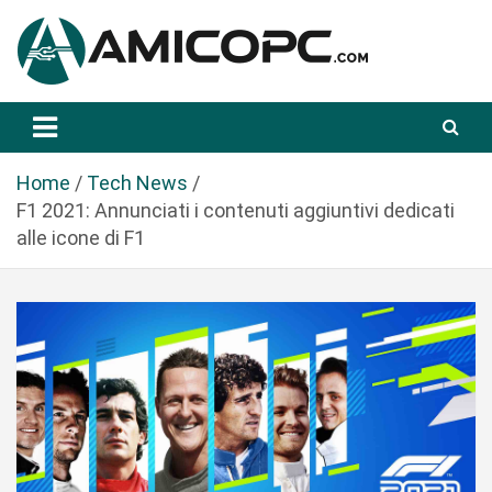
S
a
l
t
Novità Tecnologiche: Guide e News
Amicopc.com
a
a
l
Home
Tech News
c
F1 2021: Annunciati i contenuti aggiuntivi dedicati
o
alle icone di F1
n
t
e
n
u
t
o