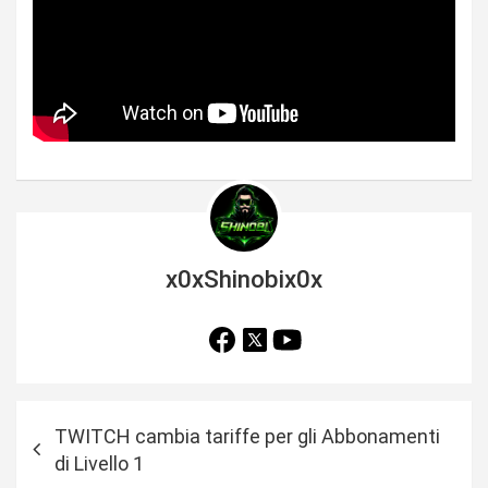
x0xShinobix0x
N
TWITCH cambia tariffe per gli Abbonamenti
a
di Livello 1
v