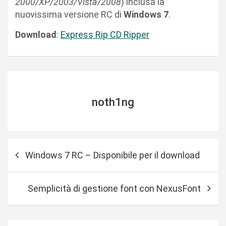
2000/XP/2003/Vista/2008
) inclusa la
nuovissima versione RC di
Windows 7
.
Download
:
Express Rip CD Ripper
noth1ng
N
Windows 7 RC – Disponibile per il download
a
v
Semplicità di gestione font con NexusFont
i
g