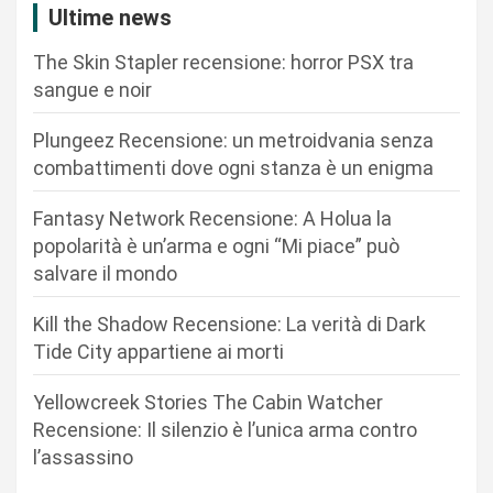
a
Ultime news
z
The Skin Stapler recensione: horror PSX tra
i
sangue e noir
o
n
Plungeez Recensione: un metroidvania senza
combattimenti dove ogni stanza è un enigma
e
a
Fantasy Network Recensione: A Holua la
r
popolarità è un’arma e ogni “Mi piace” può
salvare il mondo
t
i
Kill the Shadow Recensione: La verità di Dark
c
Tide City appartiene ai morti
o
Yellowcreek Stories The Cabin Watcher
l
Recensione: Il silenzio è l’unica arma contro
i
l’assassino