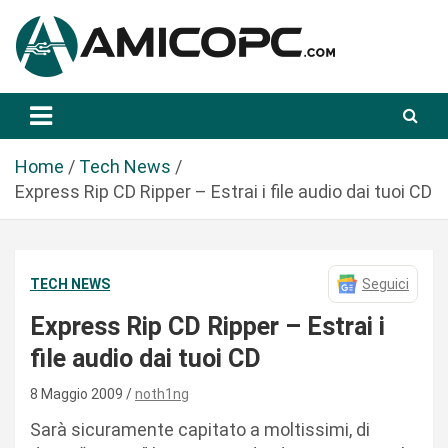
S
a
l
t
Novità Tecnologiche: Guide e News
Amicopc.com
a
a
l
Home
Tech News
c
Express Rip CD Ripper – Estrai i file audio dai tuoi CD
o
n
t
TECH NEWS
Seguici
e
n
Express Rip CD Ripper – Estrai i
u
file audio dai tuoi CD
t
o
8 Maggio 2009
noth1ng
Sarà sicuramente capitato a moltissimi, di