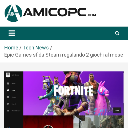
S
a
l
t
Novità Tecnologiche: Guide e News
Amicopc.com
a
a
l
Home
Tech News
c
Epic Games sfida Steam regalando 2 giochi al mese
o
n
t
e
n
u
t
o