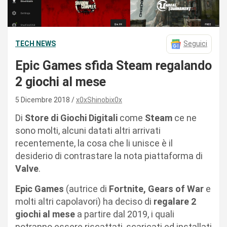
TECH NEWS
Seguici
Epic Games sfida Steam regalando
2 giochi al mese
5 Dicembre 2018
x0xShinobix0x
Di
Store di Giochi Digitali
come
Steam
ce ne
sono molti, alcuni datati altri arrivati
recentemente, la cosa che li unisce è il
desiderio di contrastare la nota piattaforma di
Valve
.
Epic Games
(autrice di
Fortnite, Gears of War
e
molti altri capolavori) ha deciso di
regalare 2
giochi al mese
a partire dal 2019, i quali
potranno essere riscattati, scaricati ed installati