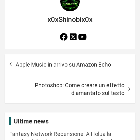
x0xShinobix0x
N
Apple Music in arrivo su Amazon Echo
a
v
Photoshop: Come creare un effetto
i
diamantato sul testo
g
a
z
Ultime news
i
Fantasy Network Recensione: A Holua la
o