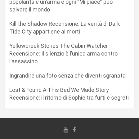
popolarità è un’arma e ogni “Mi piace” può
n
salvare il mondo
e
Kill the Shadow Recensione: La verità di Dark
a
Tide City appartiene ai morti
r
Yellowcreek Stories The Cabin Watcher
t
Recensione: Il silenzio è l’unica arma contro
i
l’assassino
c
Ingrandire una foto senza che diventi sgranata
o
l
Lost & Found A This Bed We Made Story
i
Recensione: il ritorno di Sophie tra furti e segreti