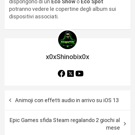
dispongono di un
Eco Show
o
Eco Spot
potranno vedere le copertine degli album sui
dispositivi associati.
x0xShinobix0x
N
Animoji con effetti audio in arrivo su iOS 13
a
v
Epic Games sfida Steam regalando 2 giochi al
i
mese
g