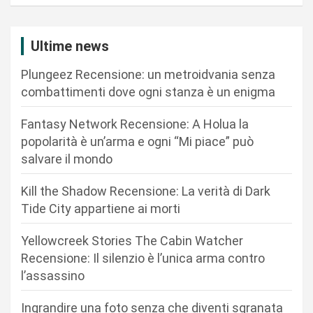
a
z
Ultime news
i
Plungeez Recensione: un metroidvania senza
o
combattimenti dove ogni stanza è un enigma
n
Fantasy Network Recensione: A Holua la
e
popolarità è un’arma e ogni “Mi piace” può
a
salvare il mondo
r
Kill the Shadow Recensione: La verità di Dark
t
Tide City appartiene ai morti
i
c
Yellowcreek Stories The Cabin Watcher
Recensione: Il silenzio è l’unica arma contro
o
l’assassino
l
i
Ingrandire una foto senza che diventi sgranata