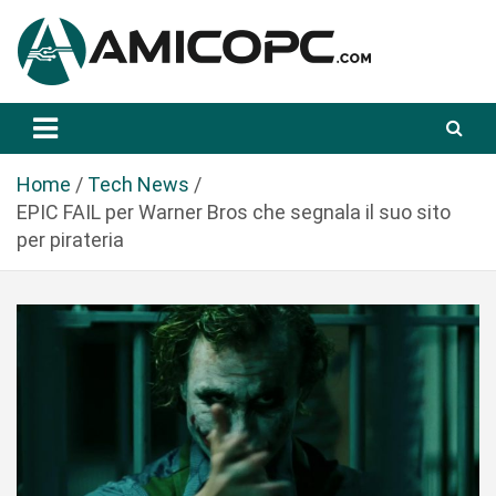
S
a
l
t
Novità Tecnologiche: Guide e News
Amicopc.com
a
a
l
Home
Tech News
c
EPIC FAIL per Warner Bros che segnala il suo sito
o
per pirateria
n
t
e
n
u
t
o