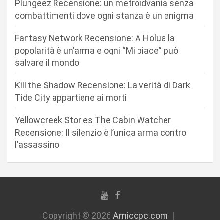
Plungeez Recensione: un metroidvania senza
e
combattimenti dove ogni stanza è un enigma
a
r
Fantasy Network Recensione: A Holua la
popolarità è un’arma e ogni “Mi piace” può
t
salvare il mondo
i
c
Kill the Shadow Recensione: La verità di Dark
Tide City appartiene ai morti
o
l
Yellowcreek Stories The Cabin Watcher
i
Recensione: Il silenzio è l’unica arma contro
l’assassino
Copyright © 2026
Amicopc.com