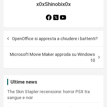
x0xShinobix0x
N
OpenOffice si appresta a chiudere i battenti?
a
v
Microsoft Movie Maker approda su Windows
i
10
g
a
z
Ultime news
i
The Skin Stapler recensione: horror PSX tra
o
sangue e noir
n