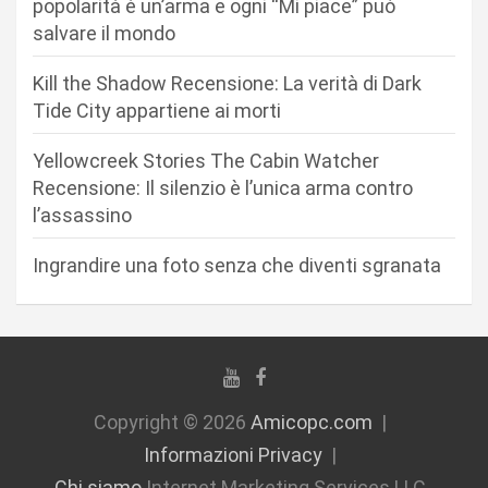
popolarità è un’arma e ogni “Mi piace” può
a
salvare il mondo
r
Kill the Shadow Recensione: La verità di Dark
t
Tide City appartiene ai morti
i
c
Yellowcreek Stories The Cabin Watcher
Recensione: Il silenzio è l’unica arma contro
o
l’assassino
l
i
Ingrandire una foto senza che diventi sgranata
Copyright © 2026
Amicopc.com
Informazioni Privacy
Chi siamo
Internet Marketing Services LLC