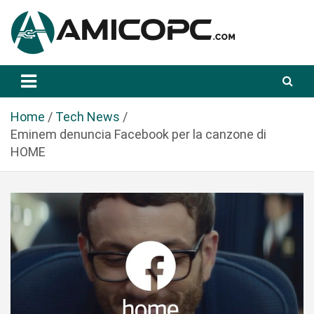
S
a
l
t
Novità Tecnologiche: Guide e News
Amicopc.com
a
a
l
Home
Tech News
c
Eminem denuncia Facebook per la canzone di
o
HOME
n
t
e
n
u
t
o