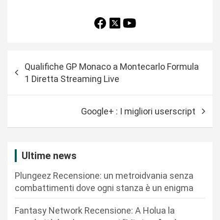
N
Qualifiche GP Monaco a Montecarlo Formula
a
1 Diretta Streaming Live
v
i
Google+ : I migliori userscript
g
a
z
Ultime news
i
Plungeez Recensione: un metroidvania senza
o
combattimenti dove ogni stanza è un enigma
n
Fantasy Network Recensione: A Holua la
e