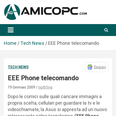
S
a
l
t
Novità Tecnologiche: Guide e News
Amicopc.com
a
a
l
Home
Tech News
EEE Phone telecomando
c
o
n
TECH NEWS
Seguici
t
e
EEE Phone telecomando
n
u
19 Gennaio 2009
noth1ng
t
Dopo le cornici sulle quali caricare immagini a
o
propria scelta, cellulari per guardare la tv e le
videochiamate, la Asus si appresta ad un nuovo
interessante colpo tecnologico, l’
EEE Phone
.