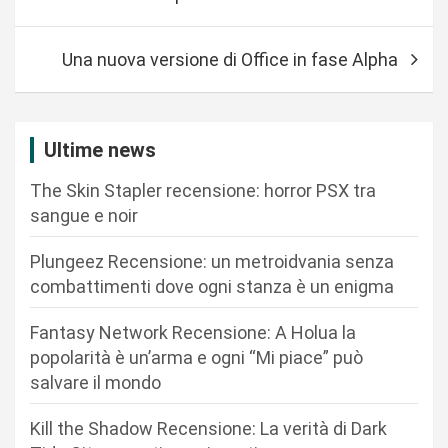
a
v
Una nuova versione di Office in fase Alpha
i
g
a
Ultime news
z
The Skin Stapler recensione: horror PSX tra
i
sangue e noir
o
n
Plungeez Recensione: un metroidvania senza
combattimenti dove ogni stanza è un enigma
e
a
Fantasy Network Recensione: A Holua la
r
popolarità è un’arma e ogni “Mi piace” può
salvare il mondo
t
i
Kill the Shadow Recensione: La verità di Dark