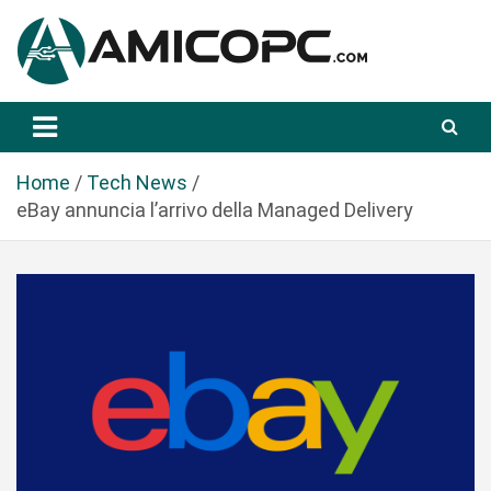
S
a
l
t
Novità Tecnologiche: Guide e News
Amicopc.com
a
a
l
Home
Tech News
c
eBay annuncia l’arrivo della Managed Delivery
o
n
t
e
n
u
t
o