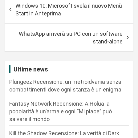
N
Windows 10: Microsoft svela il nuovo Menù
a
Start in Anteprima
v
i
WhatsApp arriverà su PC con un software
g
stand-alone
a
z
i
Ultime news
o
Plungeez Recensione: un metroidvania senza
n
combattimenti dove ogni stanza è un enigma
e
Fantasy Network Recensione: A Holua la
a
popolarità è un’arma e ogni “Mi piace” può
r
salvare il mondo
t
Kill the Shadow Recensione: La verità di Dark