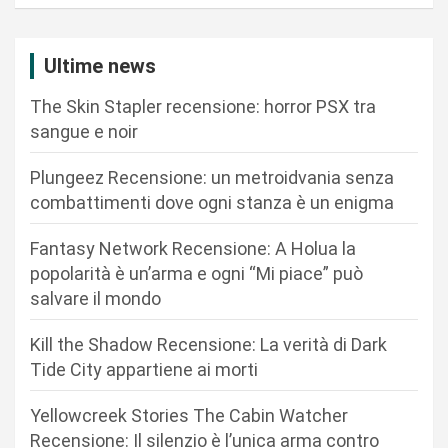
a
z
Ultime news
i
The Skin Stapler recensione: horror PSX tra
o
sangue e noir
n
Plungeez Recensione: un metroidvania senza
e
combattimenti dove ogni stanza è un enigma
a
r
Fantasy Network Recensione: A Holua la
popolarità è un’arma e ogni “Mi piace” può
t
salvare il mondo
i
c
Kill the Shadow Recensione: La verità di Dark
Tide City appartiene ai morti
o
l
Yellowcreek Stories The Cabin Watcher
i
Recensione: Il silenzio è l’unica arma contro