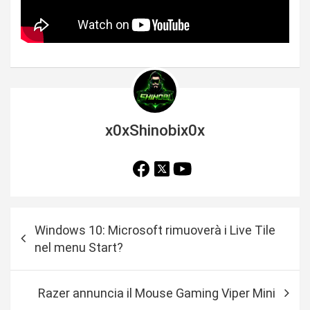
x0xShinobix0x
N
Windows 10: Microsoft rimuoverà i Live Tile
a
nel menu Start?
v
i
Razer annuncia il Mouse Gaming Viper Mini
g