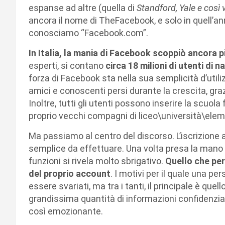
espanse ad altre (quella di
Standford, Yale e così 
ancora il nome di TheFacebook, e solo in quell’ann
conosciamo “Facebook.com”.
In Italia, la mania di Facebook scoppiò ancora p
esperti, si contano
circa 18 milioni di utenti di n
forza di Facebook sta nella sua semplicità d’utiliz
amici e conoscenti persi durante la crescita, grazi
Inoltre, tutti gli utenti possono inserire la scuol
proprio vecchi compagni di liceo\università\elem
Ma passiamo al centro del discorso. L’iscrizione
semplice da effettuare. Una volta presa la mano c
funzioni si rivela molto sbrigativo.
Quello che per
del proprio account
. I motivi per il quale una p
essere svariati, ma tra i tanti, il principale è que
grandissima quantità di informazioni confidenzia
così emozionante.