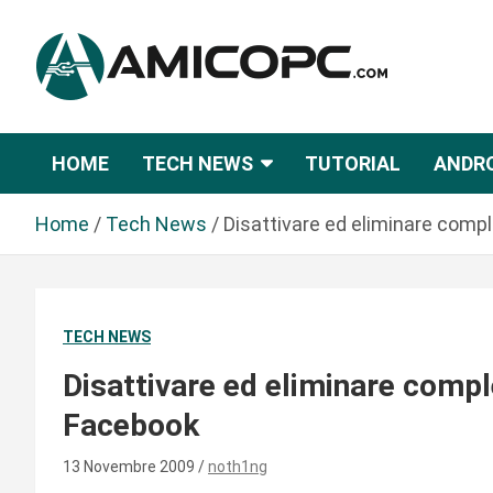
S
a
l
t
Novità Tecnologiche: Guide e News
Amicopc.com
a
a
HOME
TECH NEWS
TUTORIAL
ANDR
l
c
Home
Tech News
Disattivare ed eliminare comp
o
n
t
e
TECH NEWS
n
u
Disattivare ed eliminare comp
t
Facebook
o
13 Novembre 2009
noth1ng