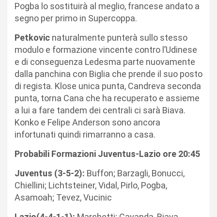
Pogba lo sostituirà al meglio, francese andato a
segno per primo in Supercoppa.
Petkovic
naturalmente punterà sullo stesso
modulo e formazione vincente contro l’Udinese
e di conseguenza Ledesma parte nuovamente
dalla panchina con Biglia che prende il suo posto
di regista. Klose unica punta, Candreva seconda
punta, torna Cana che ha recuperato e assieme
a lui a fare tandem dei centrali ci sarà Biava.
Konko e Felipe Anderson sono ancora
infortunati quindi rimarranno a casa.
Probabili Formazioni Juventus-Lazio ore 20:45
Juventus (3-5-2):
Buffon; Barzagli, Bonucci,
Chiellini; Lichtsteiner, Vidal, Pirlo, Pogba,
Asamoah; Tevez, Vucinic
Lazio(4-4-1-1):
Marchetti; Cavanda, Biava,