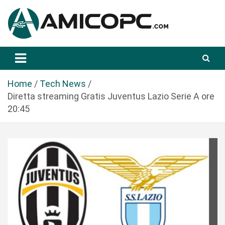
S
a
l
t
Novità Tecnologiche: Guide e News
Amicopc.com
a
a
l
Home
Tech News
c
Diretta streaming Gratis Juventus Lazio Serie A ore
o
20:45
n
t
e
n
u
t
o