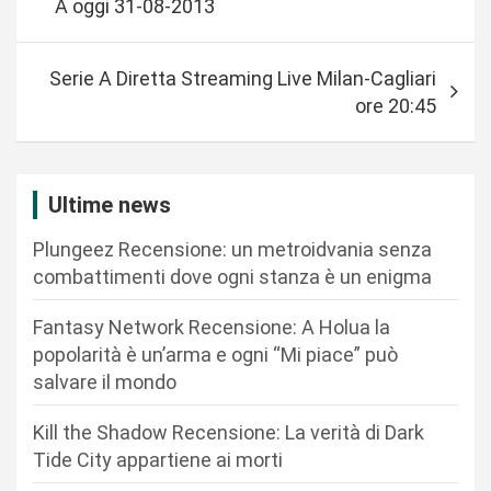
A oggi 31-08-2013
v
i
Serie A Diretta Streaming Live Milan-Cagliari
g
ore 20:45
a
z
i
Ultime news
o
Plungeez Recensione: un metroidvania senza
n
combattimenti dove ogni stanza è un enigma
e
Fantasy Network Recensione: A Holua la
a
popolarità è un’arma e ogni “Mi piace” può
r
salvare il mondo
t
Kill the Shadow Recensione: La verità di Dark
i
Tide City appartiene ai morti
c