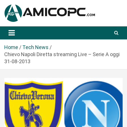
S
a
l
t
Novità Tecnologiche: Guide e News
Amicopc.com
a
a
l
Home
Tech News
c
Chievo Napoli Diretta streaming Live – Serie A oggi
o
31-08-2013
n
t
e
n
u
t
o