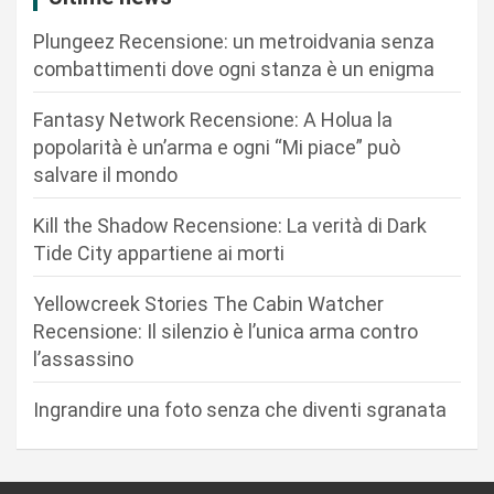
o
Plungeez Recensione: un metroidvania senza
n
combattimenti dove ogni stanza è un enigma
e
Fantasy Network Recensione: A Holua la
a
popolarità è un’arma e ogni “Mi piace” può
r
salvare il mondo
t
Kill the Shadow Recensione: La verità di Dark
i
Tide City appartiene ai morti
c
Yellowcreek Stories The Cabin Watcher
o
Recensione: Il silenzio è l’unica arma contro
l
l’assassino
i
Ingrandire una foto senza che diventi sgranata