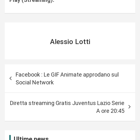
Alessio Lotti
N
Facebook : Le GIF Animate approdano sul
a
Social Network
v
i
Diretta streaming Gratis Juventus Lazio Serie
g
A ore 20:45
a
z
i
Ultime news