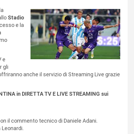
la
allo
Stadio
ocesso e la
a
imo
V e
 gli
riranno anche il servizio di Streaming Live grazie
ENTINA in DIRETTA TV E LIVE STREAMING sui
con il commento tecnico di Daniele Adani.
 Leonardi.