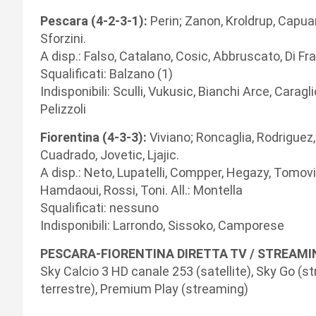
Pescara (4-2-3-1):
Perin; Zanon, Kroldrup, Capuan
Sforzini.
A disp.: Falso, Catalano, Cosic, Abbruscato, Di Fr
Squalificati: Balzano (1)
Indisponibili: Sculli, Vukusic, Bianchi Arce, Carag
Pelizzoli
Fiorentina (4-3-3):
Viviano; Roncaglia, Rodriguez, 
Cuadrado, Jovetic, Ljajic.
A disp.: Neto, Lupatelli, Compper, Hegazy, Tomovi
Hamdaoui, Rossi, Toni. All.: Montella
Squalificati: nessuno
Indisponibili: Larrondo, Sissoko, Camporese
PESCARA-FIORENTINA DIRETTA TV / STREAMIN
Sky Calcio 3 HD canale 253 (satellite), Sky Go (
terrestre), Premium Play (streaming)