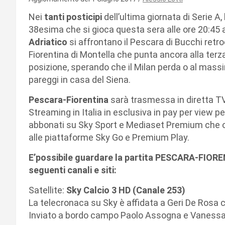
Nei
tanti posticipi
dell’ultima giornata di Serie A, 
38esima che si gioca questa sera alle ore 20:45 
Adriatico
si affrontano il Pescara di Bucchi retr
Fiorentina di Montella che punta ancora alla terz
posizione, sperando che il Milan perda o al mass
pareggi in casa del Siena.
Pescara-Fiorentina
sarà trasmessa in diretta T
Streaming in Italia in esclusiva in pay per view per
abbonati su Sky Sport e Mediaset Premium che off
alle piattaforme Sky Go e Premium Play.
E’possibile guardare la partita PESCARA-FIOR
seguenti canali e siti:
Satellite:
Sky Calcio 3 HD (Canale 253)
La telecronaca su Sky è affidata a Geri De Rosa 
Inviato a bordo campo Paolo Assogna e Vanessa