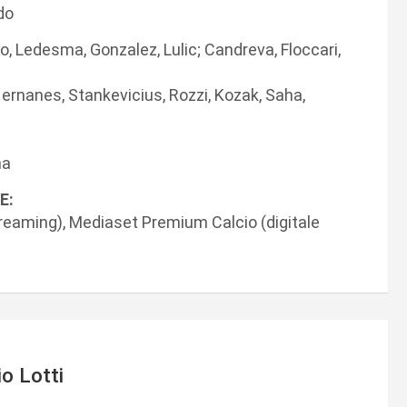
do
o, Ledesma, Gonzalez, Lulic; Candreva, Floccari,
, Hernanes, Stankevicius, Rozzi, Kozak, Saha,
ha
E:
streaming), Mediaset Premium Calcio (digitale
io Lotti