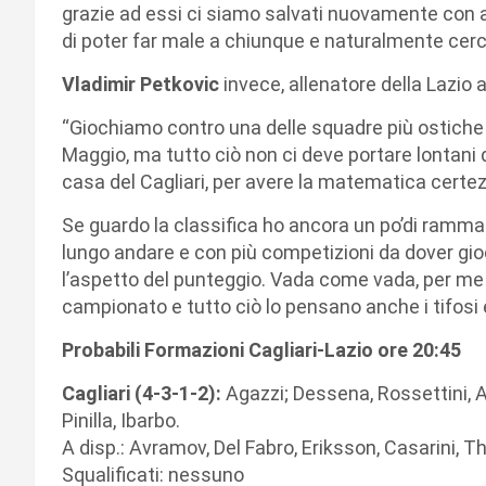
grazie ad essi ci siamo salvati nuovamente con a
di poter far male a chiunque e naturalmente cerch
Vladimir Petkovic
invece, allenatore della Lazio a
“Giochiamo contro una delle squadre più ostiche 
Maggio, ma tutto ciò non ci deve portare lontani
casa del Cagliari, per avere la matematica certez
Se guardo la classifica ho ancora un po’di ramma
lungo andare e con più competizioni da dover gio
l’aspetto del punteggio. Vada come vada, per me 
campionato e tutto ciò lo pensano anche i tifosi e
Probabili Formazioni Cagliari-Lazio ore 20:45
Cagliari (4-3-1-2):
Agazzi; Dessena, Rossettini, As
Pinilla, Ibarbo.
A disp.: Avramov, Del Fabro, Eriksson, Casarini, Th
Squalificati: nessuno