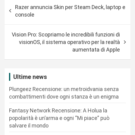
N
Razer annuncia Skin per Steam Deck, laptop e
a
console
v
i
Vision Pro: Scopriamo le incredibili funzioni di
g
visionOS, il sistema operativo per la realtà
a
aumentata di Apple
z
i
Ultime news
o
n
Plungeez Recensione: un metroidvania senza
combattimenti dove ogni stanza è un enigma
e
a
Fantasy Network Recensione: A Holua la
r
popolarità è un’arma e ogni “Mi piace” può
salvare il mondo
t