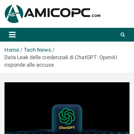
S
a
l
t
Novità Tecnologiche: Guide e News
Amicopc.com
a
a
l
Home
Tech News
c
Data Leak delle credenziali di ChatGPT: OpenAI
o
risponde alle accuse
n
t
e
n
u
t
o