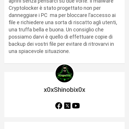
aprirli senza pensarci su due volte. Il malware
Cryptolocker è stato progettato non per
danneggiare i PC ma per bloccare l’accesso ai
file e richiedere una sorta di riscatto agli utenti,
una truffa bella e buona. Un consiglio che
possiamo darvi è quello di effettuare copie di
backup dei vostri file per evitare di ritrovarvi in
una spiacevole situazione.
x0xShinobix0x
N