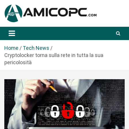
S
a
l
t
Novità Tecnologiche: Guide e News
Amicopc.com
a
a
l
Home
Tech News
c
Cryptolocker torna sulla rete in tutta la sua
o
pericolosità
n
t
e
n
u
t
o