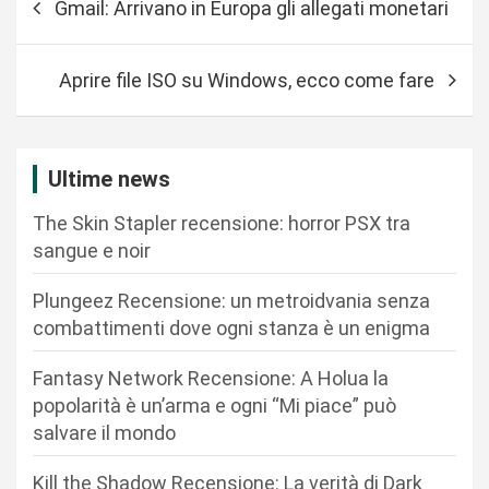
Gmail: Arrivano in Europa gli allegati monetari
a
v
Aprire file ISO su Windows, ecco come fare
i
g
a
Ultime news
z
The Skin Stapler recensione: horror PSX tra
i
sangue e noir
o
n
Plungeez Recensione: un metroidvania senza
combattimenti dove ogni stanza è un enigma
e
a
Fantasy Network Recensione: A Holua la
r
popolarità è un’arma e ogni “Mi piace” può
salvare il mondo
t
i
Kill the Shadow Recensione: La verità di Dark