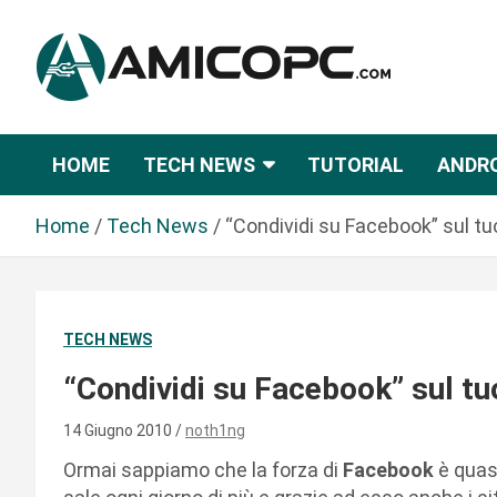
S
a
l
t
Novità Tecnologiche: Guide e News
Amicopc.com
a
a
HOME
TECH NEWS
TUTORIAL
ANDR
l
c
Home
Tech News
“Condividi su Facebook” sul tu
o
n
t
e
TECH NEWS
n
u
“Condividi su Facebook” sul tu
t
o
14 Giugno 2010
noth1ng
Ormai sappiamo che la forza di
Facebook
è quasi