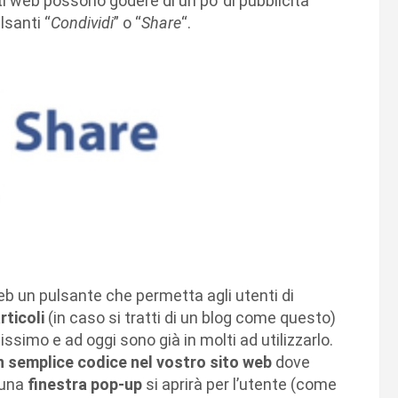
iti web possono godere di un po’ di pubblicità
lsanti “
Condividi
” o “
Share
“.
eb un pulsante che permetta agli utenti di
rticoli
(in caso si tratti di un blog come questo)
simo e ad oggi sono già in molti ad utilizzarlo.
 semplice codice nel vostro sito web
dove
 una
finestra pop-up
si aprirà per l’utente (come