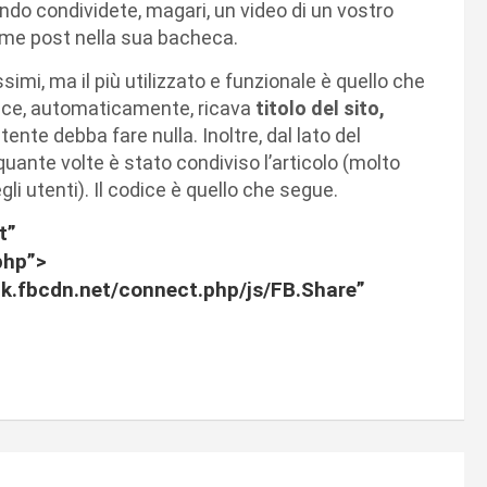
do condividete, magari, un video di un vostro
come post nella sua bacheca.
imi, ma il più utilizzato e funzionale è quello che
dice, automaticamente, ricava
titolo del sito,
ente debba fare nulla. Inoltre, dal lato del
ante volte è stato condiviso l’articolo (molto
gli utenti). Il codice è quello che segue.
t”
php”>
.ak.fbcdn.net/connect.php/js/FB.Share”