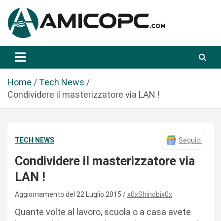
S
a
l
t
Novità Tecnologiche: Guide e News
Amicopc.com
a
a
l
Home
Tech News
c
Condividere il masterizzatore via LAN !
o
n
t
TECH NEWS
Seguici
e
n
Condividere il masterizzatore via
u
LAN !
t
o
Aggiornamento del 22 Luglio 2015
x0xShinobix0x
Quante volte al lavoro, scuola o a casa avete