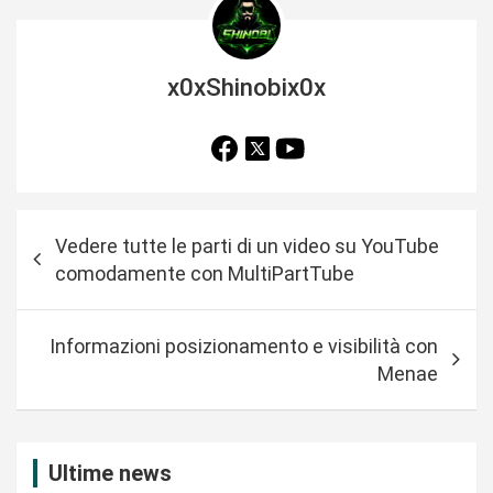
x0xShinobix0x
N
Vedere tutte le parti di un video su YouTube
a
comodamente con MultiPartTube
v
i
Informazioni posizionamento e visibilità con
g
Menae
a
z
i
Ultime news