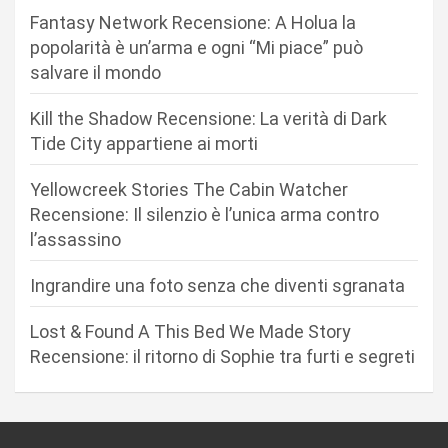
o
Fantasy Network Recensione: A Holua la
n
popolarità è un’arma e ogni “Mi piace” può
salvare il mondo
e
a
Kill the Shadow Recensione: La verità di Dark
r
Tide City appartiene ai morti
t
Yellowcreek Stories The Cabin Watcher
i
Recensione: Il silenzio è l’unica arma contro
c
l’assassino
o
Ingrandire una foto senza che diventi sgranata
l
i
Lost & Found A This Bed We Made Story
Recensione: il ritorno di Sophie tra furti e segreti