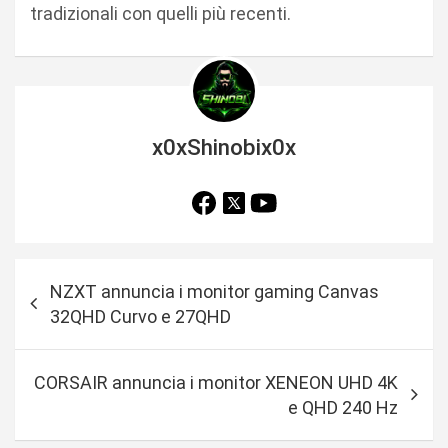
tradizionali con quelli più recenti.
x0xShinobix0x
N
NZXT annuncia i monitor gaming Canvas
a
32QHD Curvo e 27QHD
v
i
CORSAIR annuncia i monitor XENEON UHD 4K
g
e QHD 240 Hz
a