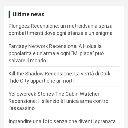
z
i
Ultime news
o
Plungeez Recensione: un metroidvania senza
n
combattimenti dove ogni stanza è un enigma
e
Fantasy Network Recensione: A Holua la
a
popolarità è un’arma e ogni “Mi piace” può
r
salvare il mondo
t
Kill the Shadow Recensione: La verità di Dark
i
Tide City appartiene ai morti
c
Yellowcreek Stories The Cabin Watcher
o
Recensione: Il silenzio è l’unica arma contro
l
l’assassino
i
Ingrandire una foto senza che diventi sgranata