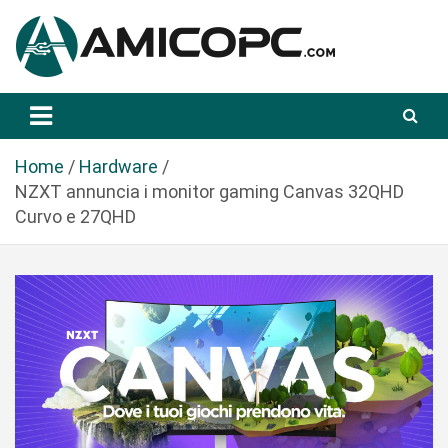
S
a
l
t
Novità Tecnologiche: Guide e News
Amicopc.com
a
a
l
Home
Hardware
c
NZXT annuncia i monitor gaming Canvas 32QHD
o
Curvo e 27QHD
n
t
e
n
u
t
o