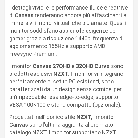
I dettagli vividi e le performance fluide e reattive
di
Canvas
renderanno ancora più affascinanti e
immersivi i mondi virtuali che più amate. Questi
monitor soddisfano appieno le esigenze dei
gamer grazie a risoluzione 1440p, frequenza di
aggiornamento 165Hz e supporto AMD
Freesync Premium.
I monitor
Canvas 27QHD
e
32QHD Curvo
sono
prodotti esclusivi
NZXT
. I monitor si integrano
perfettamente ai setup PC esistenti, sono
caratterizzati da un design senza cornice, per
un’impeccabile resa edge-to-edge, supporto
VESA 100×100 e stand compatto (opzionale).
Progettati nell’iconico stile
NZXT
, i monitor
Canvas
sono l’ultima aggiunta al premiato
catalogo NZXT. I monitor supportano NZXT