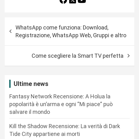
N
WhatsApp come funziona: Download,
a
Registrazione, WhatsApp Web, Gruppi e altro
v
i
Come scegliere la Smart TV perfetta
g
a
z
Ultime news
i
Fantasy Network Recensione: A Holua la
o
popolarità è un’arma e ogni “Mi piace” può
n
salvare il mondo
e
Kill the Shadow Recensione: La verità di Dark
a
Tide City appartiene ai morti