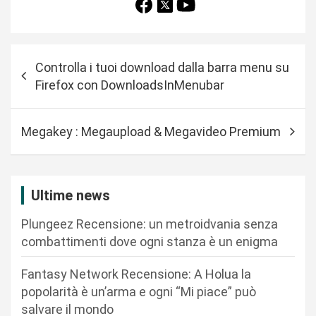
N
Controlla i tuoi download dalla barra menu su
a
Firefox con DownloadsInMenubar
v
i
Megakey : Megaupload & Megavideo Premium
g
a
z
Ultime news
i
Plungeez Recensione: un metroidvania senza
o
combattimenti dove ogni stanza è un enigma
n
Fantasy Network Recensione: A Holua la
e
popolarità è un’arma e ogni “Mi piace” può
a
salvare il mondo