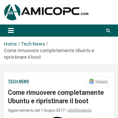
S
a
l
t
Novità Tecnologiche: Guide e News
Amicopc.com
a
a
l
Home
Tech News
c
Come rimuovere completamente Ubuntu e
o
ripristinare il boot
n
t
e
TECH NEWS
Seguici
n
u
Come rimuovere completamente
t
Ubuntu e ripristinare il boot
o
Aggiornamento del 1 Giugno 2017
x0xShinobix0x