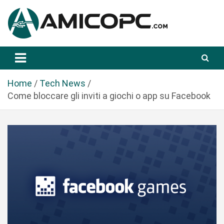
S
a
l
t
Novità Tecnologiche: Guide e News
Amicopc.com
a
a
l
Home
Tech News
c
Come bloccare gli inviti a giochi o app su Facebook
o
n
t
e
n
u
t
o