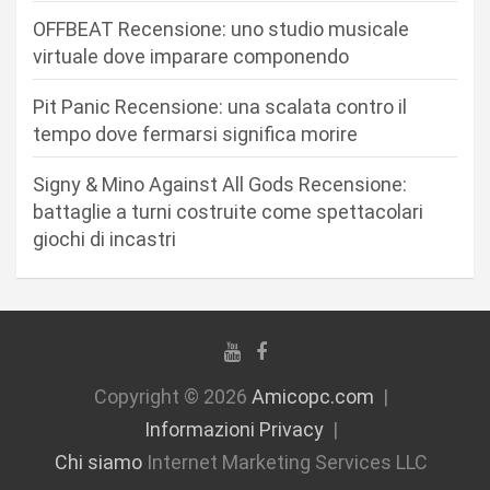
r
OFFBEAT Recensione: uno studio musicale
virtuale dove imparare componendo
t
i
Pit Panic Recensione: una scalata contro il
c
tempo dove fermarsi significa morire
o
Signy & Mino Against All Gods Recensione:
l
battaglie a turni costruite come spettacolari
i
giochi di incastri
Copyright © 2026
Amicopc.com
Informazioni Privacy
Chi siamo
Internet Marketing Services LLC