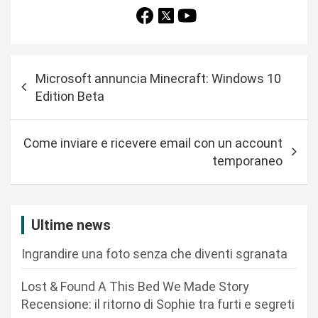
N
Microsoft annuncia Minecraft: Windows 10
a
Edition Beta
v
i
Come inviare e ricevere email con un account
g
temporaneo
a
z
i
Ultime news
o
Ingrandire una foto senza che diventi sgranata
n
Lost & Found A This Bed We Made Story
e
Recensione: il ritorno di Sophie tra furti e segreti
a