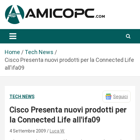
S
a
l
t
Novità Tecnologiche: Guide e News
Amicopc.com
a
a
l
Home
Tech News
c
Cisco Presenta nuovi prodotti per la Connected Life
o
all'ifa09
n
t
e
TECH NEWS
Seguici
n
u
Cisco Presenta nuovi prodotti per
t
la Connected Life all'ifa09
o
4 Settembre 2009
Luca W.