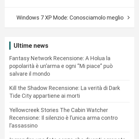
v
i
Windows 7 XP Mode: Conosciamolo meglio
g
a
z
Ultime news
i
Fantasy Network Recensione: A Holua la
o
popolarità è un’arma e ogni “Mi piace” può
n
salvare il mondo
e
Kill the Shadow Recensione: La verità di Dark
a
Tide City appartiene ai morti
r
Yellowcreek Stories The Cabin Watcher
t
Recensione: Il silenzio è l’unica arma contro
i
l’assassino
c