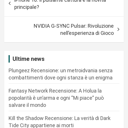
a
principale?
v
i
NVIDIA G-SYNC Pulsar: Rivoluzione
g
nell’esperienza di Gioco
a
z
i
Ultime news
o
Plungeez Recensione: un metroidvania senza
n
combattimenti dove ogni stanza è un enigma
e
Fantasy Network Recensione: A Holua la
a
popolarità è un’arma e ogni “Mi piace” può
r
salvare il mondo
t
Kill the Shadow Recensione: La verità di Dark
i
Tide City appartiene ai morti