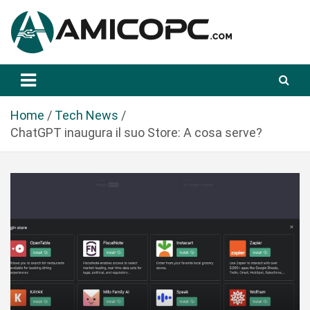
S
a
l
t
Novità Tecnologiche: Guide e News
Amicopc.com
a
a
l
Home
Tech News
c
ChatGPT inaugura il suo Store: A cosa serve?
o
n
t
e
n
u
t
o